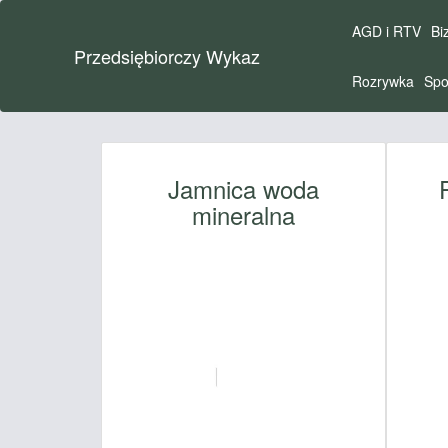
AGD i RTV
Bi
Przedsiębiorczy Wykaz
Rozrywka
Spo
Jamnica woda
mineralna