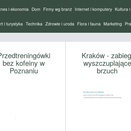
znes i ekonomia
Dom
Firmy wg branż
Internet i komputery
Kultura i
rt i turystyka
Technika
Zdrowie i uroda
Flora i fauna
Marketing
Pra
Przedtreningówki
Kraków - zabieg
bez kofeiny w
wyszczuplając
Poznaniu
brzuch