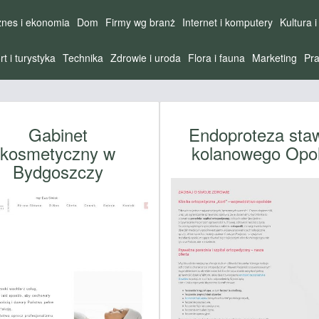
znes i ekonomia
Dom
Firmy wg branż
Internet i komputery
Kultura i
rt i turystyka
Technika
Zdrowie i uroda
Flora i fauna
Marketing
Pra
Gabinet
Endoproteza sta
kosmetyczny w
kolanowego Opo
Bydgoszczy