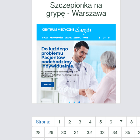
Szczepionka na
grypę - Warszawa
Strona:
1
2
3
4
5
6
7
8
28
29
30
31
32
33
34
35