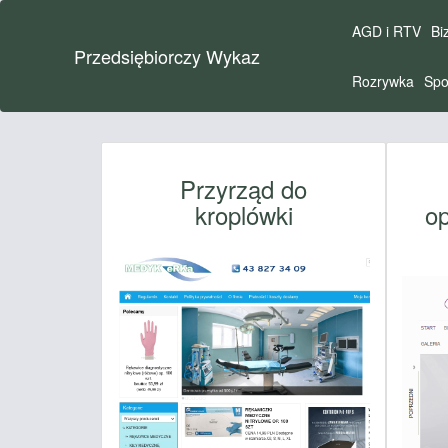
AGD i RTV
Bi
Przedsiębiorczy Wykaz
Rozrywka
Spo
Przyrząd do
kroplówki
op