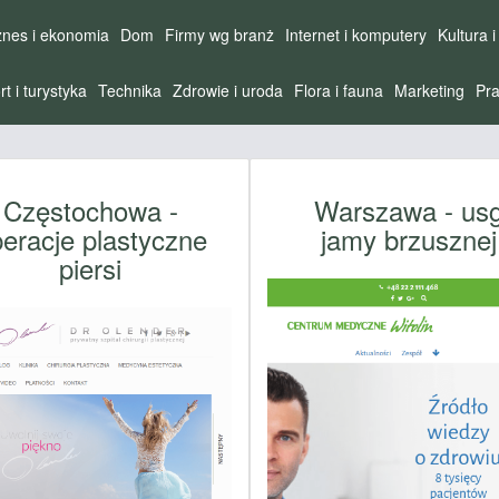
znes i ekonomia
Dom
Firmy wg branż
Internet i komputery
Kultura i
rt i turystyka
Technika
Zdrowie i uroda
Flora i fauna
Marketing
Pra
Częstochowa -
Warszawa - us
eracje plastyczne
jamy brzusznej
piersi