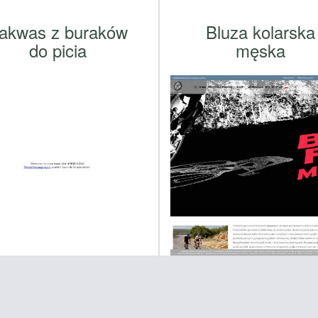
akwas z buraków
Bluza kolarska
do picia
męska