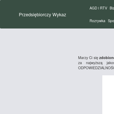
AGD i RTV
Bi
Przedsiębiorczy Wykaz
Rozrywka
Spo
Marzy Ci się
zdobione
za najwyższą ja
ODPOWIEDZIALNOŚC