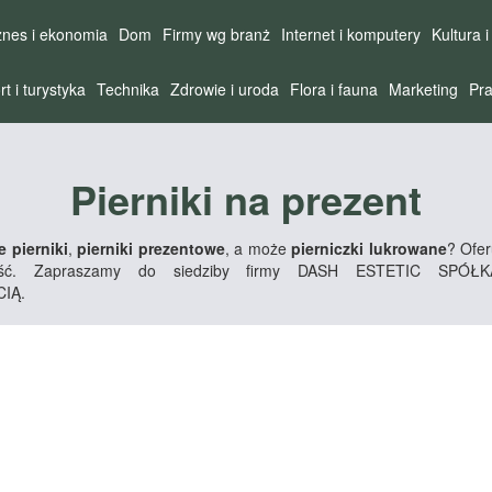
znes i ekonomia
Dom
Firmy wg branż
Internet i komputery
Kultura i
rt i turystyka
Technika
Zdrowie i uroda
Flora i fauna
Marketing
Pra
Pierniki na prezent
 pierniki
,
pierniki prezentowe
, a może
pierniczki lukrowane
? Ofer
kość. Zapraszamy do siedziby firmy DASH ESTETIC SPÓ
IĄ.